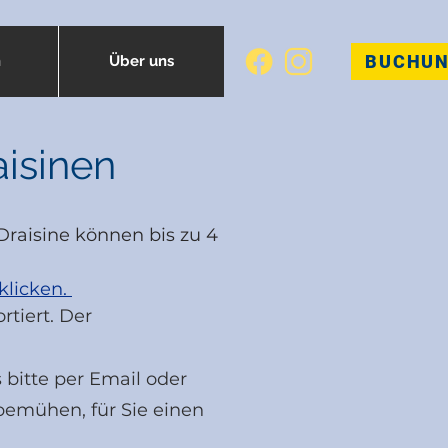
BUCHU
n
Über uns
isinen
Draisine können bis zu 4
klicken.
tiert. Der
 bitte per Email oder
bemühen, für Sie einen